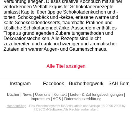
Verführung erlegen. Dieses kreative Kochbuch mit seiner
verlockenden Vielfalt exquisiter Schokoladenrezepte
umfasst Kapitel über üppige Schokoladenkuchen und -
torten, Schokogebäck und -kekse, erlesene warme und
kalte Schokoladendesserts, traumhafte Pralinen und
köstliche Schokoladengetränke. Ausserdem enthält es
Tipps zu grundlegenden Zubereitungsmethoden und
Dekorationstechniken. Alle Rezepte sind leicht
zuzubereiten und dank hochwertiger und aromatischer
Zutaten ein wahrer Augen- und Gaumenschmaus.
Alle Titel anzeigen
Instagram
Facebook
Bücherbergwerk
SAH Bern
Bücher
|
News
|
Über uns
|
Kontakt
|
Liefer- & Zahlungsbedingungen
|
Impressum
|
AGB
|
Datenschutzerklärung
HescomShop
- Das Webshopsystem für Antiquariate und Verlage | © 2006-2026 by
HESCOM-Software
. Alle Rechte vorbehalten.