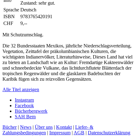
Info
Zustand: sehr gut.
Sprache
Deutsch
ISBN
9783765420191
CHF
9,--
Mit Schutzumschlag.
Die 32 Bundesstaaten Mexikos, jährliche Niederschlagsverteilung,
Vegetation, Zeittafel der präkolumbianischen Kulturen, die
wichtigsten Indianervölker, Literaturhinweise, Dieses Land hat viel
zu bieten an Landschaft wie an Kultur: Fremdartige Kakteenwälder
und schneebedeckte Vulkane, das lichtdurchflutete Blätterdach der
tropischen Regenwälder und die glasklaren Badebuchten der
Karibik fügen sich zu reizvollen Gegensätzen.
Alle Titel anzeigen
Instagram
Facebook
Bücherbergwerk
SAH Bern
Bücher
|
News
|
Über uns
|
Kontakt
|
Liefer- &
Zahlungsbedingungen
|
Impressum
|
AGB
|
Datenschutzerklärung